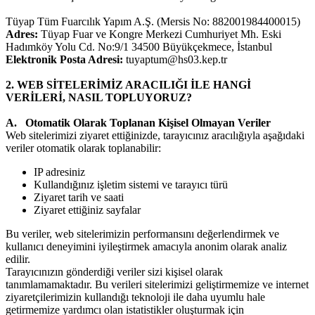
Tüyap Tüm Fuarcılık Yapım A.Ş. (Mersis No: 882001984400015)
Adres:
Tüyap Fuar ve Kongre Merkezi Cumhuriyet Mh. Eski
Hadımköy Yolu Cd. No:9/1 34500 Büyükçekmece, İstanbul
Elektronik Posta Adresi:
tuyaptum@hs03.kep.tr
2. WEB SİTELERİMİZ ARACILIĞI İLE HANGİ
VERİLERİ, NASIL TOPLUYORUZ?
A. Otomatik Olarak Toplanan Kişisel Olmayan Veriler
Web sitelerimizi ziyaret ettiğinizde, tarayıcınız aracılığıyla aşağıdaki
veriler otomatik olarak toplanabilir:​
IP adresiniz​
Kullandığınız işletim sistemi ve tarayıcı türü​
Ziyaret tarih ve saati​
Ziyaret ettiğiniz sayfalar​
Bu veriler, web sitelerimizin performansını değerlendirmek ve
kullanıcı deneyimini iyileştirmek amacıyla anonim olarak analiz
edilir.
Tarayıcınızın gönderdiği veriler sizi kişisel olarak
tanımlamamaktadır. Bu verileri sitelerimizi geliştirmemize ve internet
ziyaretçilerimizin kullandığı teknoloji ile daha uyumlu hale
getirmemize yardımcı olan istatistikler oluşturmak için