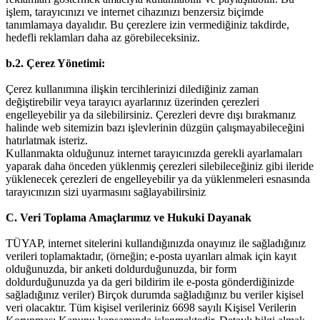
işlem, tarayıcınızı ve internet cihazınızı benzersiz biçimde
tanımlamaya dayalıdır. Bu çerezlere izin vermediğiniz takdirde,
hedefli reklamları daha az görebileceksiniz.
b.2. Çerez Yönetimi:
Çerez kullanımına ilişkin tercihlerinizi dilediğiniz zaman
değiştirebilir veya tarayıcı ayarlarınız üzerinden çerezleri
engelleyebilir ya da silebilirsiniz. Çerezleri devre dışı bırakmanız
halinde web sitemizin bazı işlevlerinin düzgün çalışmayabileceğini
hatırlatmak isteriz.
Kullanmakta olduğunuz internet tarayıcınızda gerekli ayarlamaları
yaparak daha önceden yüklenmiş çerezleri silebileceğiniz gibi ileride
yüklenecek çerezleri de engelleyebilir ya da yüklenmeleri esnasında
tarayıcınızın sizi uyarmasını sağlayabilirsiniz
C. Veri Toplama Amaçlarımız ve Hukuki Dayanak
TÜYAP, internet sitelerini kullandığınızda onayınız ile sağladığınız
verileri toplamaktadır, (örneğin; e-posta uyarıları almak için kayıt
olduğunuzda, bir anketi doldurduğunuzda, bir form
doldurduğunuzda ya da geri bildirim ile e-posta gönderdiğinizde
sağladığınız veriler) Birçok durumda sağladığınız bu veriler kişisel
veri olacaktır. Tüm kişisel verileriniz 6698 sayılı Kişisel Verilerin