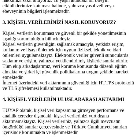
hakkımızı saklı tutuyoruz. 18 yaşın altındaki bir bireyin
etkinliklerimize katılması halinde, yalnızca yasal veli veya
ebeveyninin bilgileri işlenmektedir.
3. KİŞİSEL VERİLERİNİZİ NASIL KORUYORUZ?
Kişisel verilerin korunması ve güvenli bir şekilde yönetilmesinin
taşıdığı sorumluluğun bilincindeyiz.
Kişisel verilerin güvenliğini sağlamak amacıyla, yetkisiz erişim,
kullanım ve ifşayı önlemek için uygun fiziksel, teknik ve idari
önlemleri uygulamaktayız. Elektronik veriler güvenli sunucularda
saklanır ve erişim, yalnızca yetkilendirilmiş kişilerle sınırlandırılır.
Tüm ekip arkadaşlarımız, veri koruma konusunda düzenli eğitim
almakta ve şirket içi güvenlik politikalarına uygun şekilde hareket
etmektedir.
İnternet üzerindeki veri aktarımının güvenliği için HTTPS protokolü
ve TLS şifrelemesi kullanılmaktadır.
4.
KİŞİSEL VERİLERİN ULUSLARARASI AKTARIMI
TÜYAP olarak, kişisel veri kapsamına girmeyen performans ve
analitik çerezler dışındaki, kişisel verilerinizi yurt dışına
aktarmamaktayız. Kişisel verileriniz, yalnızca ilgili mevzuatın
öngördüğü sınırlar çerçevesinde ve Türkiye Cumhuriyeti sınırları
içerisinde korunmakta ve işlenmektedir.