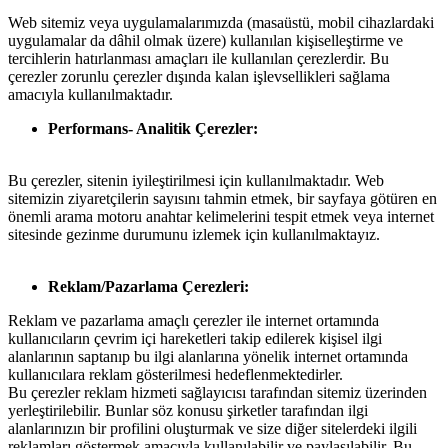
Web sitemiz veya uygulamalarımızda (masaüstü, mobil cihazlardaki
uygulamalar da dâhil olmak üzere) kullanılan kişiselleştirme ve
tercihlerin hatırlanması amaçları ile kullanılan çerezlerdir. Bu
çerezler zorunlu çerezler dışında kalan işlevsellikleri sağlama
amacıyla kullanılmaktadır.
Performans- Analitik Çerezler:
Bu çerezler, sitenin iyileştirilmesi için kullanılmaktadır. Web
sitemizin ziyaretçilerin sayısını tahmin etmek, bir sayfaya götüren en
önemli arama motoru anahtar kelimelerini tespit etmek veya internet
sitesinde gezinme durumunu izlemek için kullanılmaktayız.
Reklam/Pazarlama Çerezleri:
Reklam ve pazarlama amaçlı çerezler ile internet ortamında
kullanıcıların çevrim içi hareketleri takip edilerek kişisel ilgi
alanlarının saptanıp bu ilgi alanlarına yönelik internet ortamında
kullanıcılara reklam gösterilmesi hedeflenmektedirler.
Bu çerezler reklam hizmeti sağlayıcısı tarafından sitemiz üzerinden
yerleştirilebilir. Bunlar söz konusu şirketler tarafından ilgi
alanlarınızın bir profilini oluşturmak ve size diğer sitelerdeki ilgili
reklamları göstermek amacıyla kullanılabilir ve paylaşılabilir. Bu