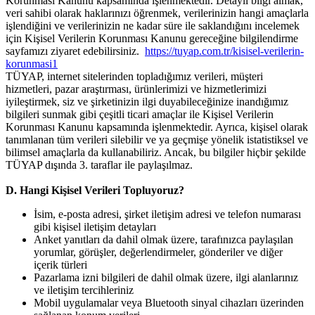
Korunması Kanunu kapsamında işlenmektedir. Detaylı bilgi almak,
veri sahibi olarak haklarınızı öğrenmek, verilerinizin hangi amaçlarla
işlendiğini ve verilerinizin ne kadar süre ile saklandığını incelemek
için Kişisel Verilerin Korunması Kanunu gereceğine bilgilendirme
sayfamızı ziyaret edebilirsiniz.
https://tuyap.com.tr/kisisel-verilerin-
korunmasi1
TÜYAP, internet sitelerinden topladığımız verileri, müşteri
hizmetleri, pazar araştırması, ürünlerimizi ve hizmetlerimizi
iyileştirmek, siz ve şirketinizin ilgi duyabileceğinize inandığımız
bilgileri sunmak gibi çeşitli ticari amaçlar ile Kişisel Verilerin
Korunması Kanunu kapsamında işlenmektedir. Ayrıca, kişisel olarak
tanımlanan tüm verileri silebilir ve ya geçmişe yönelik istatistiksel ve
bilimsel amaçlarla da kullanabiliriz. Ancak, bu bilgiler hiçbir şekilde
TÜYAP dışında 3. taraflar ile paylaşılmaz.
D. Hangi Kişisel Verileri Topluyoruz?
İsim, e-posta adresi, şirket iletişim adresi ve telefon numarası
gibi kişisel iletişim detayları
Anket yanıtları da dahil olmak üzere, tarafınızca paylaşılan
yorumlar, görüşler, değerlendirmeler, gönderiler ve diğer
içerik türleri
Pazarlama izni bilgileri de dahil olmak üzere, ilgi alanlarınız
ve iletişim tercihleriniz
Mobil uygulamalar veya Bluetooth sinyal cihazları üzerinden