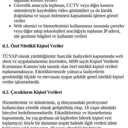
sağlanan konum verileri
Güvenlik amacıyla toplanan, CCTV veya diğer kamera
sistemleriyle kaydedilen video görüntüleri ya da kimlik
doğrulama ve suçun önlenmesi kapsamında işlenen görsel
veriler
Web sitemizi ve hizmetlerimizi kullanımınız sırasında çerezler
veya diğer takip teknolojileri aracılığıyla toplanan IP adresi,
site gezinme bilgileri ve kullanım verileri
d.1. Özel Nitelikli Kişisel Veriler
TÜYAP olarak yürüttüğümüz fuarcılık faaliyetleri kapsamında web
sitesi ve uygulamalarımız üzerinden, 6698 sayılı Kişisel Verilerin
Korunması Kanunu’nda tanımlı olan özel nitelikli kişisel verileri
toplamamaktayız. Etkinliklerimizde yalnızca faaliyetlerin
gerektirdiği ölçüde ve mevzuata uygun şekilde genel nitelikli kişisel
veriler işlenmektedir.
d.2. Çocukların Kişisel Verileri
Hizmetlerimiz ve ürünlerimiz, iş dünyasındaki profesyonel
kullanıcılara yönelik olarak geliştirilmiş olup, 18 yaşın altındaki
bireyleri hedeflememektedir. Etkinliklerimiz ve hizmetlerimiz
kapsamında, bu yaş grubuna ait kişilerden bilerek kişisel veri
toplamıyor; böyle bir durumun tespiti halinde ilgili verileri silme