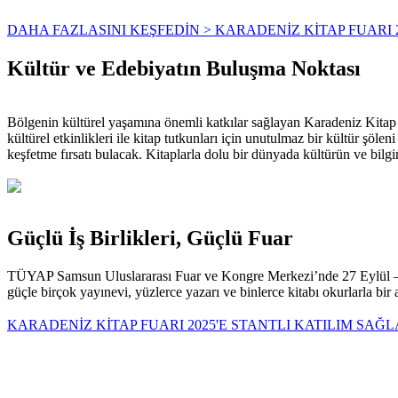
DAHA FAZLASINI KEŞFEDİN > KARADENİZ KİTAP FUARI 2
Kültür ve Edebiyatın Buluşma Noktası
Bölgenin kültürel yaşamına önemli katkılar sağlayan Karadeniz Kitap Fu
kültürel etkinlikleri ile kitap tutkunları için unutulmaz bir kültür şö
keşfetme fırsatı bulacak. Kitaplarla dolu bir dünyada kültürün ve bilg
Güçlü İş Birlikleri, Güçlü Fuar
TÜYAP Samsun Uluslararası Fuar ve Kongre Merkezi’nde 27 Eylül – 5 Ek
güçle birçok yayınevi, yüzlerce yazarı ve binlerce kitabı okurlarla bir a
KARADENİZ KİTAP FUARI 2025'E STANTLI KATILIM SAĞL