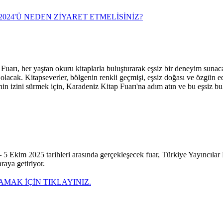
024'Ü NEDEN ZİYARET ETMELİSİNİZ?
arı, her yaştan okuru kitaplarla buluşturarak eşsiz bir deneyim sunacak.
leni olacak. Kitapseverler, bölgenin renkli geçmişi, eşsiz doğası ve özgün
inin izini sürmek için, Karadeniz Kitap Fuarı'na adım atın ve bu eşsiz 
im 2025 tarihleri arasında gerçekleşecek fuar, Türkiye Yayıncılar Birl
raya getiriyor.
AMAK İÇİN TIKLAYINIZ.